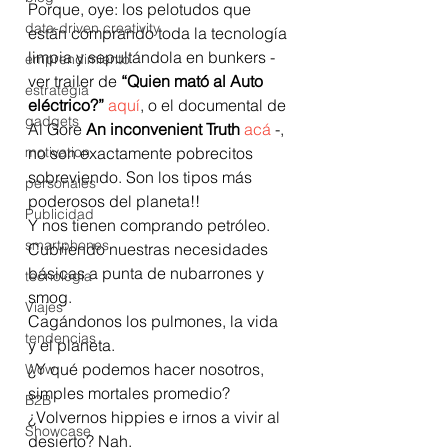
Porque, oye: los pelotudos que 
data-driven creativity
están comprando toda la tecnología 
limpia y sepultándola en bunkers -
emprendimiento
ver trailer de 
“Quien mató al Auto 
estrategia
eléctrico?”
aquí
, o el documental de 
gadgets
Al Gore 
An inconvenient Truth
acá
 -, 
motivation
no son exactamente pobrecitos 
sobreviendo. Son los tipos más 
personales
poderosos del planeta!!
Publicidad
Y nos tienen comprando petróleo. 
smartphones
Cubriendo nuestras necesidades 
básicas a punta de nubarrones y 
tecnología
smog.
Viajes
Cagándonos los pulmones, la vida 
tendencias
y el planeta.
¿Y qué podemos hacer nosotros, 
Wow
simples mortales promedio? 
B2B
¿Volvernos hippies e irnos a vivir al 
Showcase
desierto? Nah.