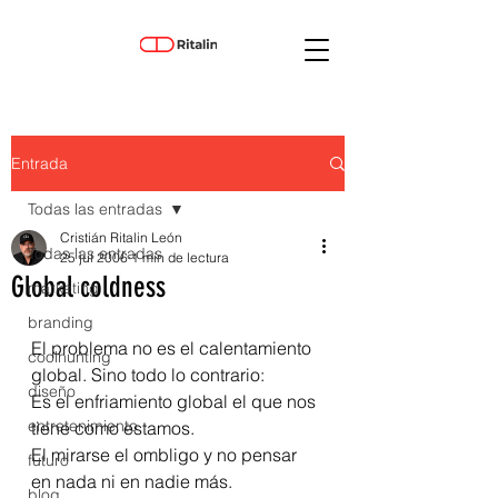
Entrada
Todas las entradas
Cristián Ritalin León
Todas las entradas
25 jul 2006
1 min de lectura
Global coldness
marketing
branding
El problema no es el calentamiento 
coolhunting
global. Sino todo lo contrario:
diseño
Es el enfriamiento global el que nos 
entretenimiento
tiene como estamos.
El mirarse el ombligo y no pensar 
futuro
en nada ni en nadie más.
blog