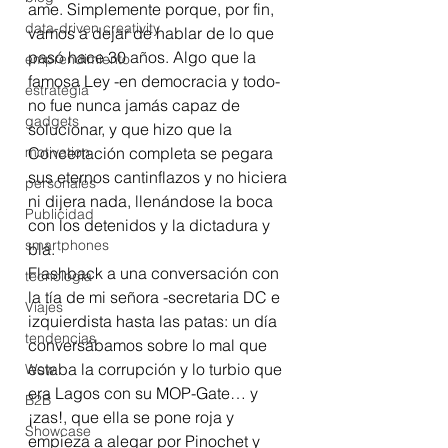
ame. Simplemente porque, por fin, 
data-driven creativity
vamos a dejar de hablar de lo que 
pasó hace 30 años. Algo que la 
emprendimiento
famosa Ley -en democracia y todo- 
estrategia
no fue nunca jamás capaz de 
gadgets
solucionar, y que hizo que la 
motivation
Concertación completa se pegara 
sus eternos cantinflazos y no hiciera 
personales
ni dijera nada, llenándose la boca 
Publicidad
con los detenidos y la dictadura y 
smartphones
blá.
Flashback a una conversación con 
tecnología
la tía de mi señora -secretaria DC e 
Viajes
izquierdista hasta las patas: un día 
tendencias
conversábamos sobre lo mal que 
estaba la corrupción y lo turbio que 
Wow
era Lagos con su MOP-Gate… y 
B2B
¡zas!, que ella se pone roja y 
Showcase
empieza a alegar por Pinochet y 