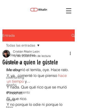
Entrada
Todas las entradas
Cristián Ritalin León
Todas las entradas
12 dic 2006
2 min de lectura
Gústele a quien le gústele
marketing
Me aburrió el temita, oye. Hace rato.
branding
Y, ya,  comenté lo que pienso 
hace 
coolhunting
un tiempo
 y…
diseño
Y nada. Que qué rico que se murió 
entretenimiento
Pinochet.
Sí, que rico.
futuro
Y no porque lo odie ni porque lo 
blog