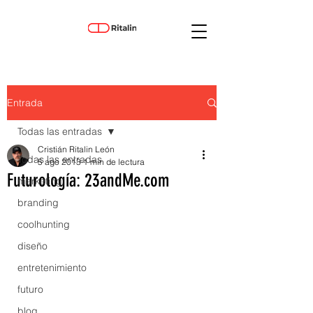
Entrada
Todas las entradas
Cristián Ritalin León
Todas las entradas
5 ago 2013
1 min de lectura
Futurología: 23andMe.com
marketing
branding
coolhunting
diseño
entretenimiento
futuro
blog