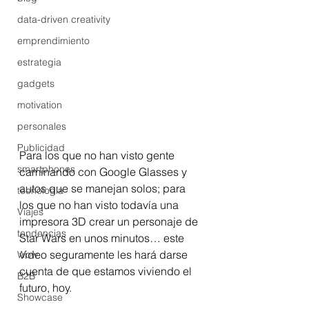
data-driven creativity
emprendimiento
estrategia
gadgets
motivation
personales
Publicidad
Para los que no han visto gente 
smartphones
caminando con Google Glasses y 
autos que se manejan solos; para 
tecnología
los que no han visto todavía una 
Viajes
impresora 3D crear un personaje de 
tendencias
Star Wars en unos minutos… este 
video seguramente les hará darse 
Wow
cuenta de que estamos viviendo el 
B2B
futuro, hoy.
Showcase