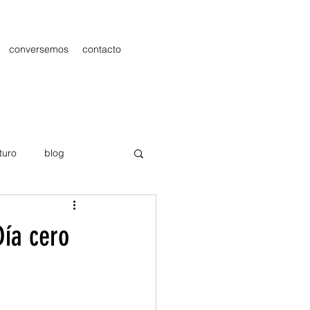
conversemos
contacto
turo
blog
les
Publicidad
Día cero