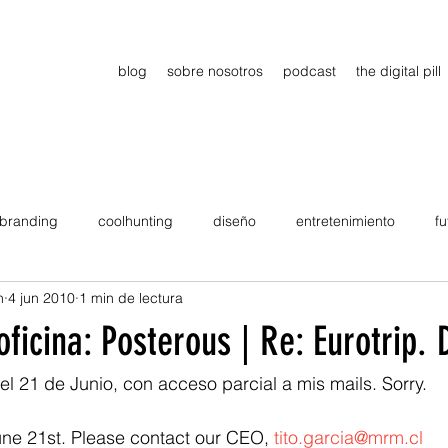
blog
sobre nosotros
podcast
the digital pill
branding
coolhunting
diseño
entretenimiento
fu
n
4 jun 2010
1 min de lectura
dimiento
estrategia
gadgets
motivation
persona
oficina: Posterous | Re: Eurotrip. 
Viajes
tendencias
Wow
B2B
Showcase
 el 21 de Junio, con acceso parcial a mis mails. Sorry.
 June 21st. Please contact our CEO, 
tito.garcia@mrm.cl