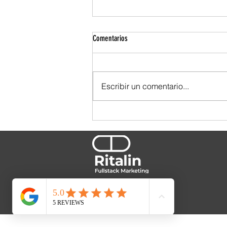
Comentarios
Escribir un comentario...
TBWA se ensució las manos. Y por eso
se nota.