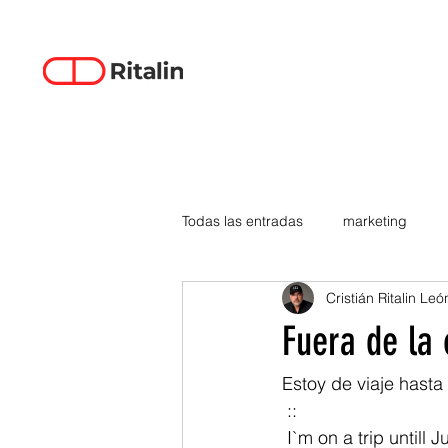
Todas las entradas
marketing
Cristián Ritalin Leó
data-driven creativity
empren
Fuera de la 
smartphones
tecnología
Estoy de viaje hasta
 ::
 I`m on a trip untill