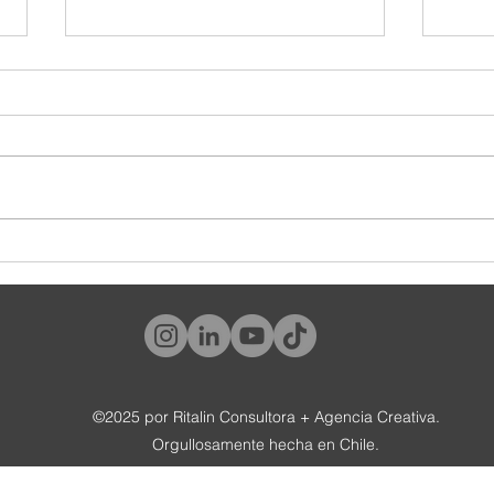
¿Y tú, qué tipo de cliente eres?
#World
tambié
©2025 por Ritalin Consultora + Agencia Creativa.
Orgullosamente hecha en Chile.