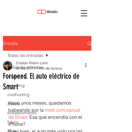
Entrada
Todas las entradas
Cristián Ritalin León
Todas las entradas
26 feb 2011
1 min de lectura
Forspeed. El auto eléctrico de
marketing
Smart
branding
coolhunting
Hace unos meses, quedamos 
diseño
babeando por la 
moto conceptual 
entretenimiento
de Smart
. Esa que encendía con el 
futuro
iPhone?
Pues bien, el auto más visto por las 
blog