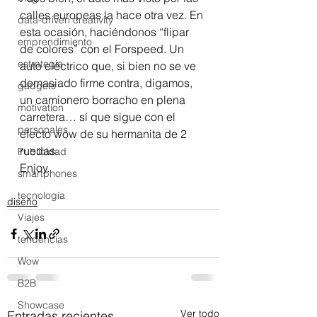
calles europeas la hace otra vez. En 
data-driven creativity
esta ocasión, haciéndonos “flipar 
emprendimiento
de colores” con el Forspeed. Un 
estrategia
auto eléctrico que, si bien no se ve 
demasiado firme contra, digamos, 
gadgets
un camionero borracho en plena 
motivation
carretera… sí que sigue con el 
personales
efecto wow de su hermanita de 2 
ruedas.
Publicidad
Enjoy.  
smartphones
tecnología
diseño
Viajes
tendencias
Wow
B2B
Showcase
Ver todo
Entradas recientes