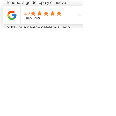
fondue, algo de ropa y el nuevo 
Siemens Gigaset que me regaló mi 
viejo. Un inalámbrico que parece 
celular –yo tenía el modelo del 
2000, que parece cafetera al lado 
de éste- y al que sólo le falta que te 
conteste solo y deje recado. Re 
guay, joderrrr!!!
El domingo (que no puedo creer 
que no haya sido sábado, porque 
quiere decir que el 26 se trabaja; 
altiro, sin anestesia ni prólogo post 
navidad), la tarde se me licuó entre 
la piscina de “Il Pappo” de la Romi, 
los niños salpicando a los perros y 
los grandes durmiendo siesta.
Osea, un almuerzo a la antigua.
Un buen prólogo para esta navidad 
abstemia, regalada y celebrada.