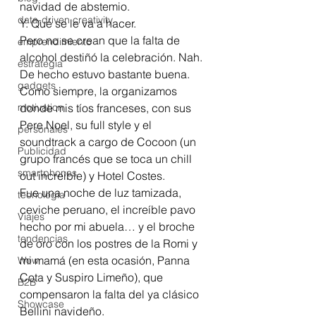
navidad de abstemio.
data-driven creativity
Y. Qué se le va a hacer.
Pero no se crean que la falta de 
emprendimiento
alcohol destiñó la celebración. Nah. 
estrategia
De hecho estuvo bastante buena. 
gadgets
Como siempre, la organizamos 
motivation
donde mis tíos franceses, con sus 
Pere Noel, su full style y el 
personales
soundtrack a cargo de Cocoon (un 
Publicidad
grupo francés que se toca un chill 
smartphones
out increíble) y Hotel Costes.
Fue una noche de luz tamizada, 
tecnología
ceviche peruano, el increíble pavo 
Viajes
hecho por mi abuela… y el broche 
tendencias
de oro con los postres de la Romi y 
mi mamá (en esta ocasión, Panna 
Wow
Cota y Suspiro Limeño), que 
B2B
compensaron la falta del ya clásico 
Showcase
Bellini navideño.