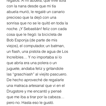
regalos. A mi abuela, que vive sola 
con la nana desde que mi tía 
abuela murió, le regalé un canario 
precioso que la dejó con una 
sonrisa que no se le quitó en toda la 
noche. ¡Y Sebastián! feliz con cada 
cosa que le llegó: la bicicleta de 
Bob Esponja (de parte de mis 
viejos), el computador, un batman, 
un flash, una pistola de agua de Los 
Increíbles… Y no importaba si lo 
que abría era una polera o un 
juguete, andaba feliz y gritandole 
las “graschiash” al viejito pascuero. 
De hecho aproveché de regalarle 
una matraca artesanal que vi en el 
Drugstore y me encantó y pensé 
que me iba a tirar por la cabeza… 
pero no. Hasta eso le gustó.