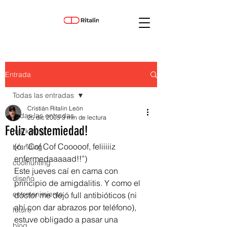
Entrada
Todas las entradas
Cristián Ritalin León
Todas las entradas
25 dic 2005
3 min de lectura
Feliz abstemiedad!
marketing
(ó: “Cof Cof Cooooof, feliiiiiz 
branding
enfermedaaaaad!!”)
coolhunting
Este jueves caí en cama con 
diseño
principio de amigdalitis. Y como el 
entretenimiento
doctor me dejó full antibióticos (ni 
ahí con dar abrazos por teléfono), 
futuro
estuve obligado a pasar una 
blog