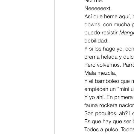
Not me.
Neeeeeext.
Así que heme aquí, 
downs, con mucha p
puedo-resistir 
Mango
debilidad.
Y si los hago yo, con
crema helada y dulc
Pero volvemos. Parr
Mala mezcla.
Y el bamboleo que m
empiecen un “mini 
Y yo ahí. En primera
fauna rockera nacion
Son poquitos, ah? L
Es que hay que ser b
Todos a pulso. Todos