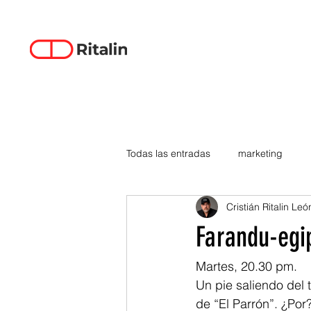
Todas las entradas
marketing
Cristián Ritalin Leó
data-driven creativity
empren
Farandu-egi
smartphones
tecnología
Martes, 20.30 pm.
Un pie saliendo del t
de “El Parrón”. ¿Por