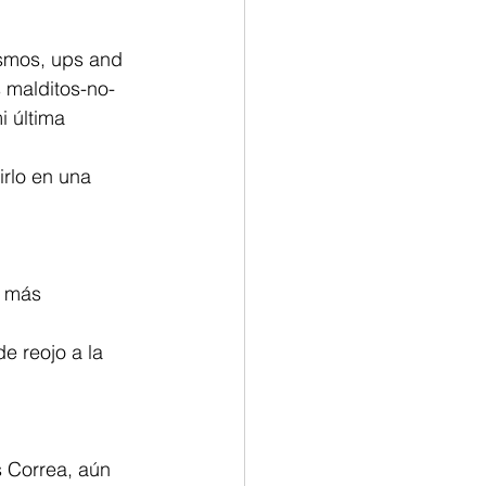
ismos, ups and 
 malditos-no-
 última 
irlo en una 
o más 
e reojo a la 
s Correa, aún 