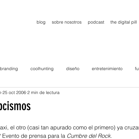
blog
sobre nosotros
podcast
the digital pill
branding
coolhunting
diseño
entretenimiento
fu
n
25 oct 2006
2 min de lectura
dimiento
estrategia
gadgets
motivation
persona
pcismos
Viajes
tendencias
Wow
B2B
Showcase
axi, el otro (casi tan apurado como el primero) ya cruza
? Evento de prensa para la 
Cumbre del Rock
.