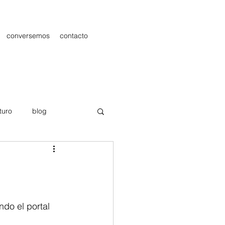
conversemos
contacto
turo
blog
les
Publicidad
ndo el portal 