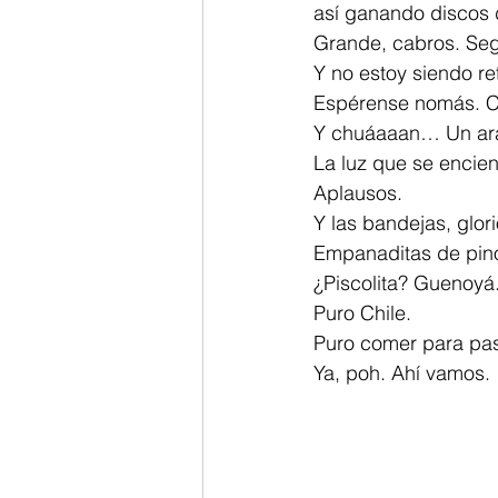
así ganando discos 
Grande, cabros. Seg
Y no estoy siendo ret
Espérense nomás. Cu
Y chuáaaan… Un arañ
La luz que se encie
Aplausos.
Y las bandejas, glor
Empanaditas de pino 
¿Piscolita? Guenoyá
Puro Chile.
Puro comer para pas
Ya, poh. Ahí vamos.