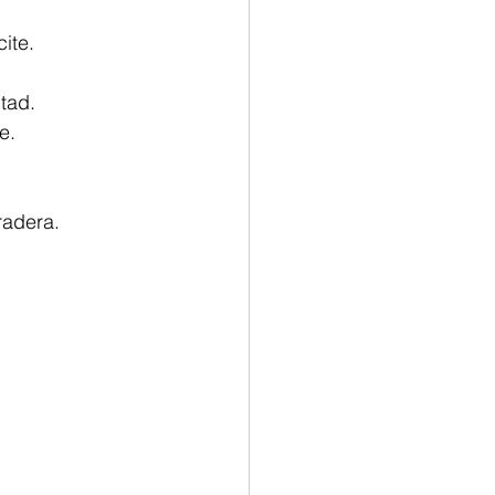
ite.
tad.
e.
radera.