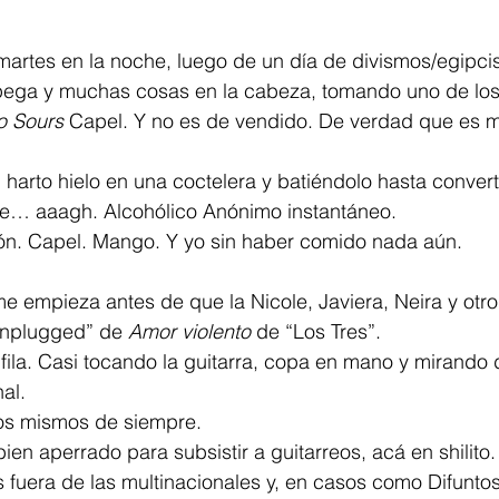
martes en la noche, luego de un día de divismos/egipc
ega y muchas cosas en la cabeza, tomando uno de los
 Sours
 Capel. Y no es de vendido. De verdad que es mi
 harto hielo en una coctelera y batiéndolo hasta convert
e… aaagh. Alcohólico Anónimo instantáneo.
ón. Capel. Mango. Y yo sin haber comido nada aún.
e empieza antes de que la Nicole, Javiera, Neira y otr
unplugged” de 
Amor violento
 de “Los Tres”.
 fila. Casi tocando la guitarra, copa en mano y mirando d
al.
os mismos de siempre.
ien aperrado para subsistir a guitarreos, acá en shilito.
 fuera de las multinacionales y, en casos como Difunto