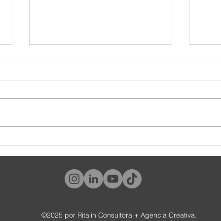
¿Y tú, qué tipo de cliente eres?
#World
tambié
©2025 por Ritalin Consultora + Agencia Creativa.