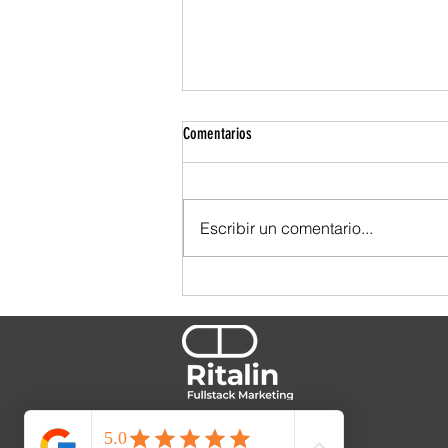
Comentarios
Escribir un comentario...
TBWA se ensució las manos. Y por eso
se nota.