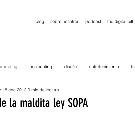
blog
sobre nosotros
podcast
the digital pill
branding
coolhunting
diseño
entretenimiento
fu
n
18 ene 2012
0 min de lectura
dimiento
estrategia
gadgets
motivation
persona
de la maldita ley SOPA
Viajes
tendencias
Wow
B2B
Showcase