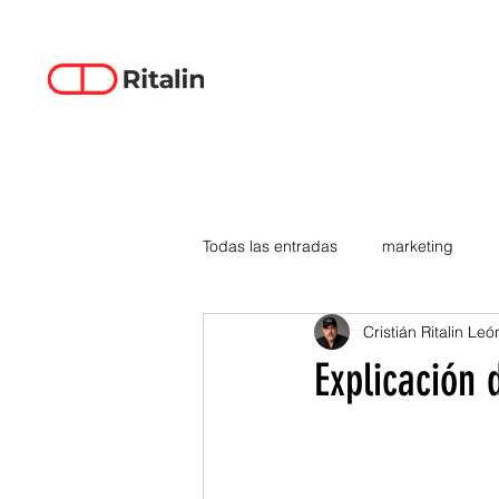
Todas las entradas
marketing
Cristián Ritalin Leó
data-driven creativity
empren
Explicación 
smartphones
tecnología