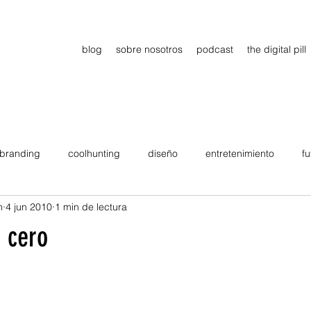
blog
sobre nosotros
podcast
the digital pill
branding
coolhunting
diseño
entretenimiento
fu
n
4 jun 2010
1 min de lectura
dimiento
estrategia
gadgets
motivation
persona
a cero
Viajes
tendencias
Wow
B2B
Showcase