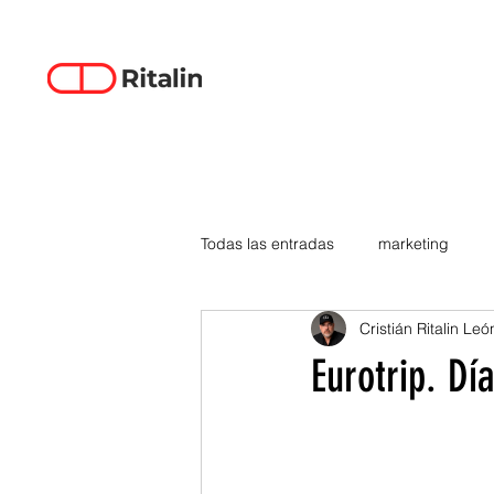
Todas las entradas
marketing
Cristián Ritalin Leó
data-driven creativity
empren
Eurotrip. Dí
smartphones
tecnología