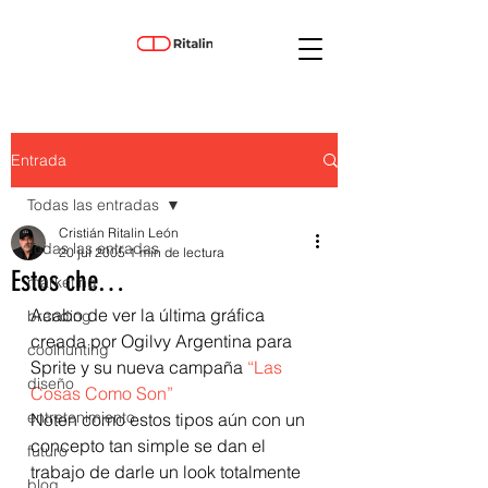
Entrada
Todas las entradas
Cristián Ritalin León
Todas las entradas
20 jul 2005
1 min de lectura
Estos che…
marketing
Acabo de ver la última gráfica 
branding
creada por Ogilvy Argentina para 
coolhunting
Sprite y su nueva campaña 
“Las 
diseño
Cosas Como Son”
entretenimiento
Noten como estos tipos aún con un 
concepto tan simple se dan el 
futuro
trabajo de darle un look totalmente 
blog