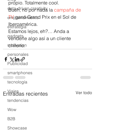
propio. Totalmente cool.
data-driven creativity
Bueh, no por nada la 
campaña de 
TV
 ganó Grand Prix en el Sol de 
emprendimiento
Iberoamérica.
estrategia
Estamos lejos, eh?… Anda a 
gadgets
venderle algo así a un cliente 
motivation
chileno.
personales
Publicidad
smartphones
tecnología
Viajes
Ver todo
Entradas recientes
tendencias
Wow
B2B
Showcase