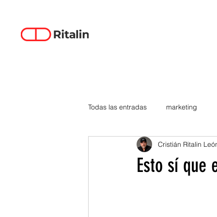
Todas las entradas
marketing
Cristián Ritalin Leó
data-driven creativity
empren
Esto sí que
smartphones
tecnología