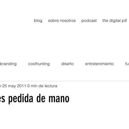
blog
sobre nosotros
podcast
the digital pill
branding
coolhunting
diseño
entretenimiento
fu
n
25 may 2011
0 min de lectura
dimiento
estrategia
gadgets
motivation
persona
 es pedida de mano
Viajes
tendencias
Wow
B2B
Showcase