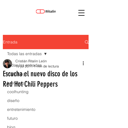
Entrada
Todas las entradas
Cristián Ritalin León
Todas las entradas
19 jul 2011
1 min de lectura
Escucha el nuevo disco de los
marketing
Red Hot Chili Peppers
branding
coolhunting
diseño
entretenimiento
futuro
blog