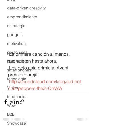
data-driven creativity
emprendimiento
estrategia
gadgets
motivation
personales
 La primera canción al menos, 
suena bien hasta ahora. 
Publicidad
 Les dejo esta primicia. Avant 
smartphones
premiere orejil: 
tecnología
http://soundcloud.com/kroq/red-hot-
Viajes
chili-peppers-the/s-CrrWW
tendencias
Wow
B2B
Showcase