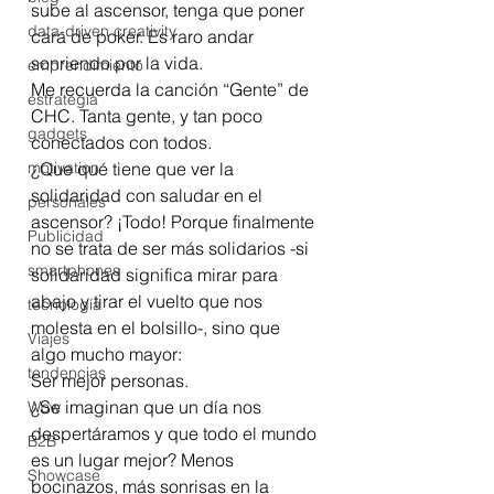
sube al ascensor, tenga que poner 
data-driven creativity
cara de poker. Es raro andar 
sonriendo por la vida.
emprendimiento
Me recuerda la canción “Gente” de 
estrategia
CHC. Tanta gente, y tan poco 
gadgets
conectados con todos.
motivation
¿Que qué tiene que ver la 
solidaridad con saludar en el 
personales
ascensor? ¡Todo! Porque finalmente 
Publicidad
no se trata de ser más solidarios -si 
smartphones
solidaridad significa mirar para 
abajo y tirar el vuelto que nos 
tecnología
molesta en el bolsillo-, sino que 
Viajes
algo mucho mayor:
tendencias
Ser mejor personas.
¿Se imaginan que un día nos 
Wow
despertáramos y que todo el mundo 
B2B
es un lugar mejor? Menos 
Showcase
bocinazos, más sonrisas en la 