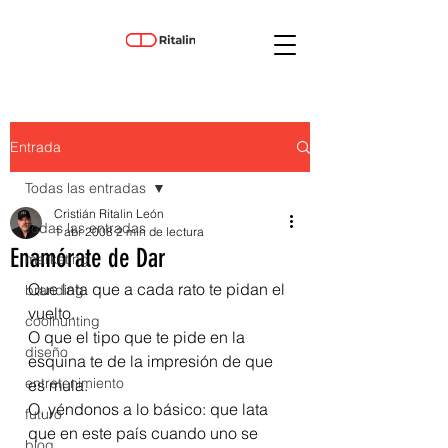
Entrada
Todas las entradas
Cristián Ritalin León
Todas las entradas
1 abr 2008
2 min de lectura
Enamórate de Dar
marketing
Que lata que a cada rato te pidan el 
branding
vuelto.
coolhunting
O que el tipo que te pide en la 
diseño
esquina te de la impresión de que 
entretenimiento
es mula.
O, yéndonos a lo básico: que lata 
futuro
que en este país cuando uno se 
blog