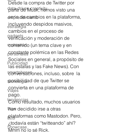
Desde la compra de Twitter por 
data-driven creativity
parte de Musk, hemos visto una 
serie de cambios en la plataforma, 
emprendimiento
incluyendo despidos masivos, 
estrategia
cambios en el proceso de 
gadgets
verificación y moderación de 
motivation
contenido (un tema clave y en 
constante polémica en las Redes 
personales
Sociales en general, a propósito de 
Publicidad
las estafas y las Fake News). Con 
smartphones
conversaciones, incluso, sobre  la 
posibilidad de que Twitter se 
tecnología
convierta en una plataforma de 
Viajes
pago.
tendencias
Como resultado, muchos usuarios 
han decidido irse a otras 
Wow
plataformas como Mastodon. Pero, 
B2B
¿todavía están “twitteando” ahí? 
Showcase
Mmm no lo sé Rick.