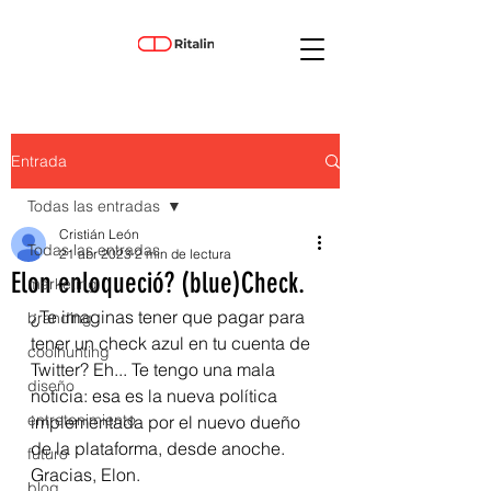
Entrada
Todas las entradas
Cristián León
Todas las entradas
21 abr 2023
2 min de lectura
Elon enloqueció? (blue)Check.
marketing
¿Te imaginas tener que pagar para 
branding
tener un check azul en tu cuenta de 
coolhunting
Twitter? Eh... Te tengo una mala 
diseño
noticia: esa es la nueva política 
entretenimiento
implementada por el nuevo dueño 
de la plataforma, desde anoche. 
futuro
Gracias, Elon.
blog