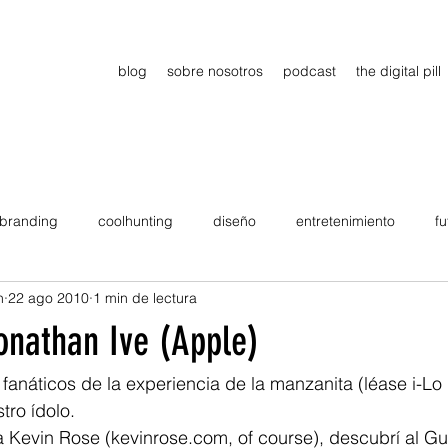
blog
sobre nosotros
podcast
the digital pill
branding
coolhunting
diseño
entretenimiento
fu
n
22 ago 2010
1 min de lectura
dimiento
estrategia
gadgets
motivation
persona
onathan Ive (Apple)
Viajes
tendencias
Wow
B2B
Showcase
tro ídolo.