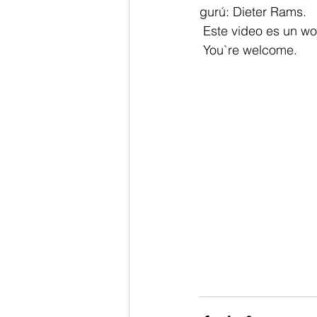
gurú: Dieter Rams.
 Este video es un w
 You`re welcome.