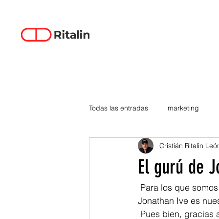
Todas las entradas
marketing
Cristián Ritalin Leó
data-driven creativity
empren
El gurú de J
smartphones
tecnología
 Para los que somos fanáticos de la experiencia de la manzanita (léase i-Lo que Sea), 
Jonathan Ive es nues
 Pues bien, gracias a Kevin Rose (kevinrose.com, of course), descubrí al Gurú de nuestro 