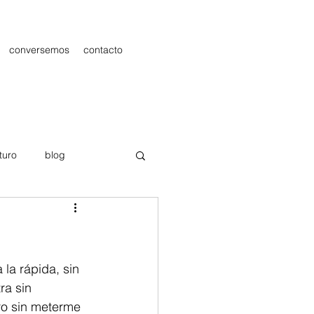
conversemos
contacto
turo
blog
les
Publicidad
la rápida, sin 
ra sin 
ro sin meterme 