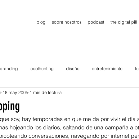
blog
sobre nosotros
podcast
the digital pill
branding
coolhunting
diseño
entretenimiento
fu
n
18 may 2005
1 min de lectura
dimiento
estrategia
gadgets
motivation
persona
apping
Viajes
tendencias
Wow
B2B
Showcase
 que soy, hay temporadas en que me da por vivir el día a 
as hojeando los diarios, saltando de una campaña a ot
picoteando conversaciones, navegando por internet pe