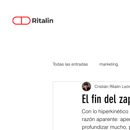
Todas las entradas
marketing
Cristián Ritalin Leó
data-driven creativity
empren
El fin del z
smartphones
tecnología
Con lo hiperkinético
razón aparente: apen
profundizar mucho, 