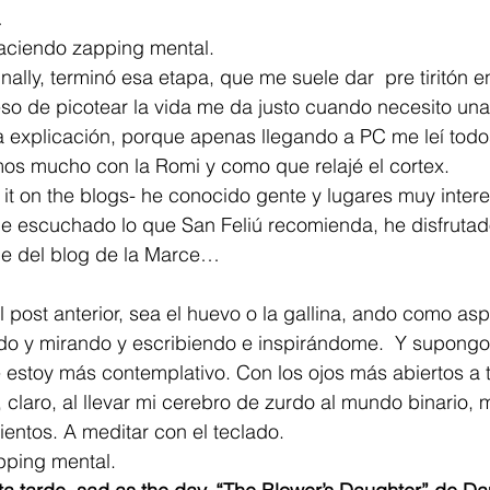
 
haciendo zapping mental.
inally, terminó esa etapa, que me suele dar  pre tiritón en
so de picotear la vida me da justo cuando necesito una
 explicación, porque apenas llegando a PC me leí todos
os mucho con la Romi y como que relajé el cortex.
it on the blogs- he conocido gente y lugares muy inter
he escuchado lo que San Feliú recomienda, he disfrutad
ble del blog de la Marce… 
 post anterior, sea el huevo o la gallina, ando como asp
o y mirando y escribiendo e inspirándome.  Y supongo 
 estoy más contemplativo. Con los ojos más abiertos a 
 claro, al llevar mi cerebro de zurdo al mundo binario, 
entos. A meditar con el teclado.
pping mental.