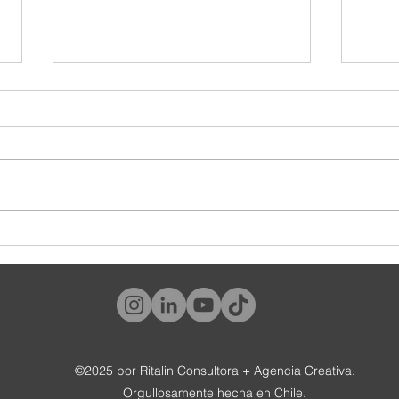
#Worldmembergate: los beneficios
La fus
también son branding
gigant
©2025 por Ritalin Consultora + Agencia Creativa.
Orgullosamente hecha en Chile.