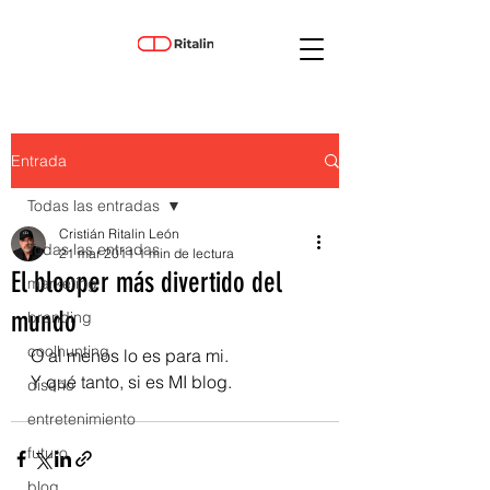
Entrada
Todas las entradas
Cristián Ritalin León
Todas las entradas
21 mar 2011
1 min de lectura
El blooper más divertido del
marketing
mundo
branding
coolhunting
O al menos lo es para mi. 
Y qué tanto, si es MI blog. 
diseño
entretenimiento
futuro
blog