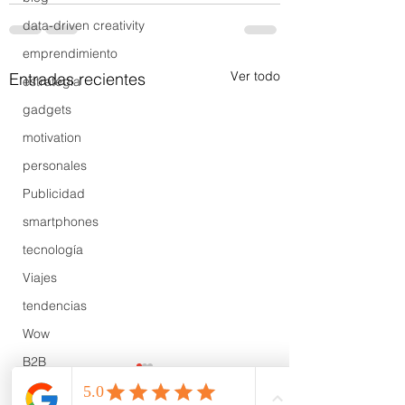
data-driven creativity
emprendimiento
Ver todo
Entradas recientes
estrategia
gadgets
motivation
personales
Publicidad
smartphones
tecnología
Viajes
tendencias
Wow
B2B
Showcase