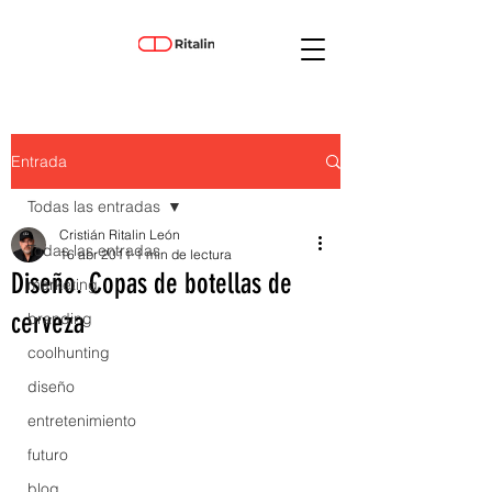
Entrada
Todas las entradas
Cristián Ritalin León
Todas las entradas
16 abr 2011
1 min de lectura
Diseño. Copas de botellas de
marketing
cerveza
branding
coolhunting
diseño
entretenimiento
futuro
blog