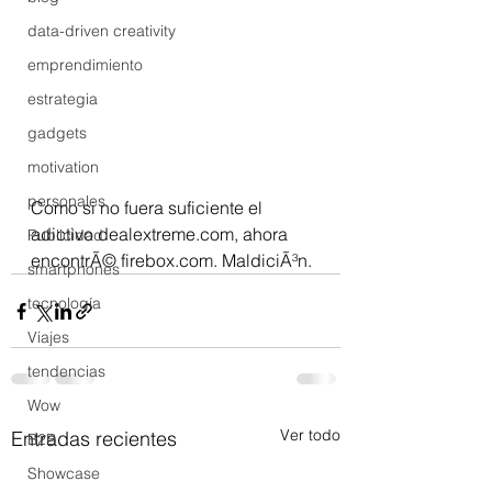
data-driven creativity
emprendimiento
estrategia
gadgets
motivation
personales
Como si no fuera suficiente el 
adictivo dealextreme.com, ahora 
Publicidad
encontrÃ© firebox.com. MaldiciÃ³n.
smartphones
tecnología
Viajes
tendencias
Wow
Ver todo
Entradas recientes
B2B
Showcase