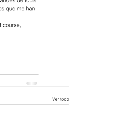
randes de toda 
tos que me han 
 course, 
Ver todo