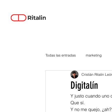
Todas las entradas
marketing
Cristián Ritalin Leó
data-driven creativity
empren
Digitalín
smartphones
tecnología
Y justo cuando uno 
Que sí.
Y no me quejo, ¿ah? 