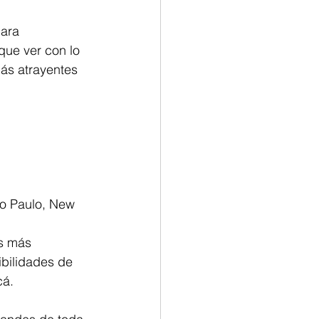
para 
ue ver con lo 
más atrayentes 
o Paulo, New 
ís más 
ibilidades de 
cá.