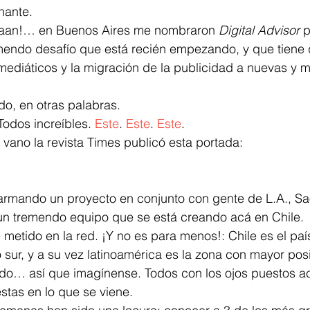
nante.
aaan!… en Buenos Aires me nombraron 
Digital Advisor
 
endo desafío que está recién empezando, y que tiene q
 mediáticos y la migración de la publicidad a nuevas y 
o, en otras palabras.
odos increíbles. 
Este
. 
Este
. 
Este
.
 vano la revista Times publicó esta portada:
armando un proyecto en conjunto con gente de L.A., Sa
 un tremendo equipo que se está creando acá en Chile.
 metido en la red. ¡Y no es para menos!: Chile es el pa
o sur, y a su vez latinoamérica es la zona con mayor pos
do… así que imagínense. Todos con los ojos puestos a
estas en lo que se viene.