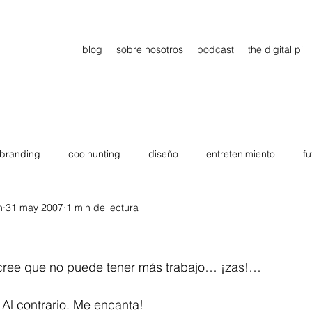
blog
sobre nosotros
podcast
the digital pill
branding
coolhunting
diseño
entretenimiento
fu
n
31 may 2007
1 min de lectura
dimiento
estrategia
gadgets
motivation
persona
Viajes
tendencias
Wow
B2B
Showcase
cree que no puede tener más trabajo… ¡zas!…
Al contrario. Me encanta!