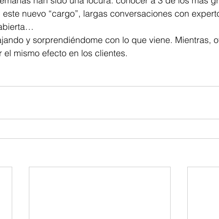
 semanas han sido una locura: conocer a 3 de los más g
c, este nuevo “cargo”, largas conversaciones con exper
abierta…
jando y sorprendiéndome con lo que viene. Mientras, of
 el mismo efecto en los clientes.