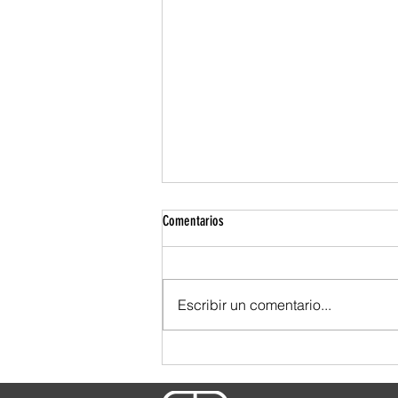
Comentarios
Escribir un comentario...
TBWA se ensució las manos. Y por eso
se nota.