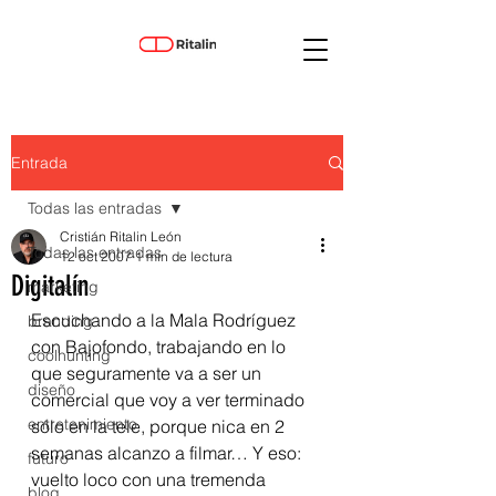
Entrada
Todas las entradas
Cristián Ritalin León
Todas las entradas
12 oct 2007
1 min de lectura
Digitalín
marketing
Escuchando a la Mala Rodríguez 
branding
con Bajofondo, trabajando en lo 
coolhunting
que seguramente va a ser un 
diseño
comercial que voy a ver terminado 
entretenimiento
sólo en la tele, porque nica en 2 
semanas alcanzo a filmar… Y eso: 
futuro
vuelto loco con una tremenda 
blog