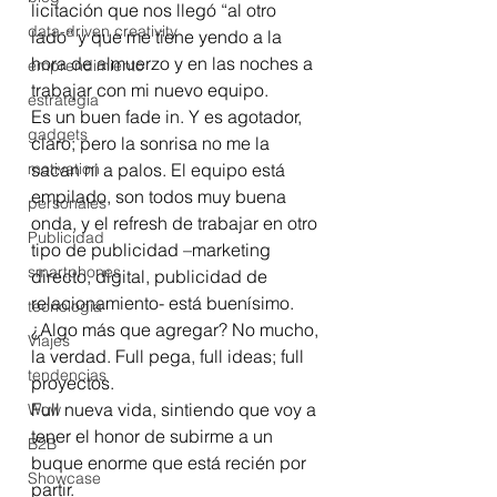
licitación que nos llegó “al otro 
data-driven creativity
lado” y que me tiene yendo a la 
hora de almuerzo y en las noches a 
emprendimiento
trabajar con mi nuevo equipo.
estrategia
Es un buen fade in. Y es agotador, 
gadgets
claro; pero la sonrisa no me la 
motivation
sacan ni a palos. El equipo está 
empilado, son todos muy buena 
personales
onda, y el refresh de trabajar en otro 
Publicidad
tipo de publicidad –marketing 
smartphones
directo, digital, publicidad de 
relacionamiento- está buenísimo.
tecnología
¿Algo más que agregar? No mucho, 
Viajes
la verdad. Full pega, full ideas; full 
tendencias
proyectos.
Full nueva vida, sintiendo que voy a 
Wow
tener el honor de subirme a un 
B2B
buque enorme que está recién por 
Showcase
partir.