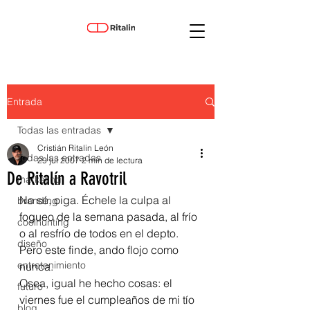
Entrada
Todas las entradas
Cristián Ritalin León
Todas las entradas
29 jul 2007
2 min de lectura
De Ritalín a Ravotril
marketing
No sé, oiga. Échele la culpa al 
branding
fogueo de la semana pasada, al frío 
coolhunting
o al resfrío de todos en el depto.
diseño
Pero este finde, ando flojo como 
entretenimiento
nunca.
Osea, igual he hecho cosas: el 
futuro
viernes fue el cumpleaños de mi tío 
blog