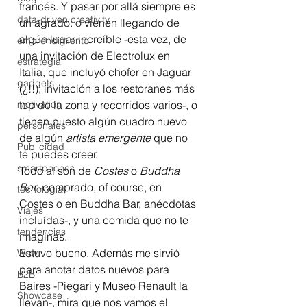
francés. Y pasar por allá siempre es 
data-driven creativity
un agrado: o vienen llegando de 
algún lugar increíble -esta vez, de 
emprendimiento
una invitación de Electrolux en 
estrategia
Italia, que incluyó chofer en Jaguar 
gadgets
(¿!!), invitación a los restoranes más 
motivation
top de la zona y recorridos varios-, o 
tienen puesto algún cuadro nuevo 
personales
de algún 
artista emergente 
que no 
Publicidad
te puedes creer.
smartphones
Todo al son de 
Costes 
o 
Buddha 
Bar
 -comprado, of course, en 
tecnología
Costes o en Buddha Bar, anécdotas 
Viajes
incluídas-, y una comida que no te 
tendencias
imaginas.
Estuvo bueno. Además me sirvió 
Wow
para anotar datos nuevos para 
B2B
Baires -Piegari y Museo Renault la 
Showcase
llevan-, mira que nos vamos el 