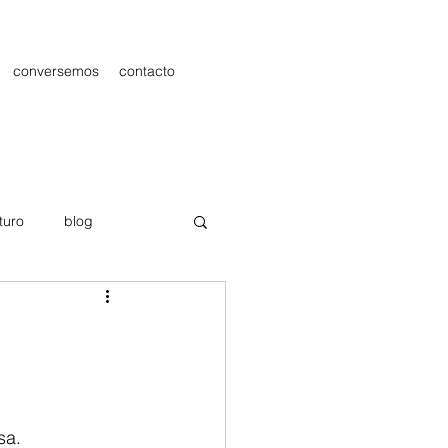
conversemos
contacto
turo
blog
les
Publicidad
sa.