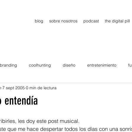
blog
sobre nosotros
podcast
the digital pill
branding
coolhunting
diseño
entretenimiento
fu
n
7 sept 2005
0 min de lectura
dimiento
estrategia
gadgets
motivation
persona
o entendía
Viajes
tendencias
Wow
B2B
Showcase
ribirles, les doy este post musical.
ste que me hace despertar todos los días con una sonri