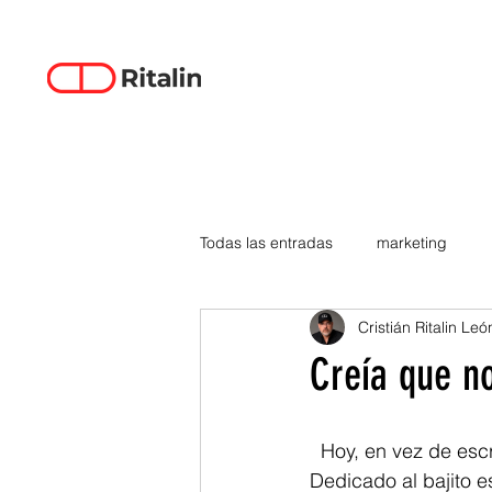
Todas las entradas
marketing
Cristián Ritalin Leó
data-driven creativity
empren
Creía que n
smartphones
tecnología
  Hoy, en vez de esc
Dedicado al bajito e