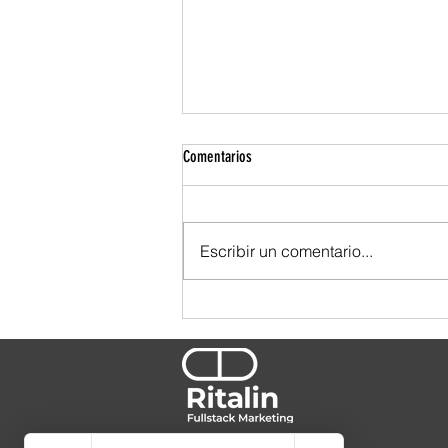
Comentarios
Escribir un comentario...
TBWA se ensució las manos. Y por eso
se nota.