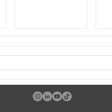
¿Y tú, qué tipo de cliente eres?
#World
tambié