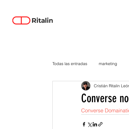
Todas las entradas
marketing
Cristián Ritalin Leó
data-driven creativity
empren
Converse n
smartphones
tecnología
Converse Domainati