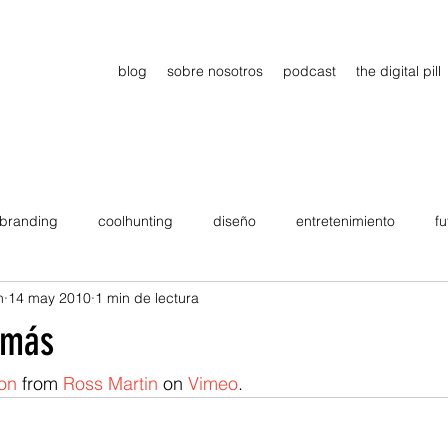
blog
sobre nosotros
podcast
the digital pill
branding
coolhunting
diseño
entretenimiento
fu
n
14 may 2010
1 min de lectura
dimiento
estrategia
gadgets
motivation
persona
omás
Viajes
tendencias
Wow
B2B
Showcase
on
 from 
Ross Martin
 on 
Vimeo
.