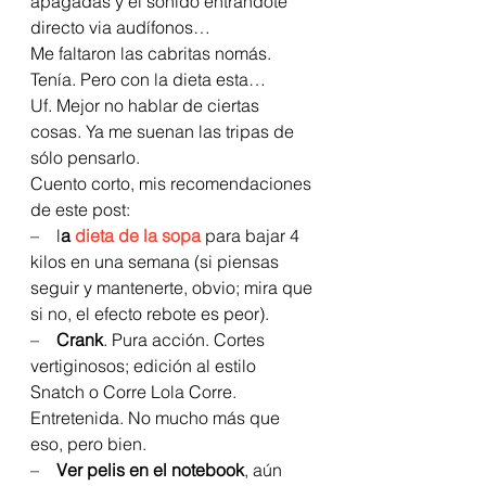
apagadas y el sonido entrándote 
directo via audífonos…
Me faltaron las cabritas nomás. 
Tenía. Pero con la dieta esta…
Uf. Mejor no hablar de ciertas 
cosas. Ya me suenan las tripas de 
sólo pensarlo.
Cuento corto, mis recomendaciones 
de este post:
–    l
a 
dieta de la sopa
 para bajar 4 
kilos en una semana (si piensas 
seguir y mantenerte, obvio; mira que 
si no, el efecto rebote es peor).
–   
 Crank
. Pura acción. Cortes 
vertiginosos; edición al estilo 
Snatch o Corre Lola Corre. 
Entretenida. No mucho más que 
eso, pero bien.
–    
Ver pelis en el notebook
, aún 