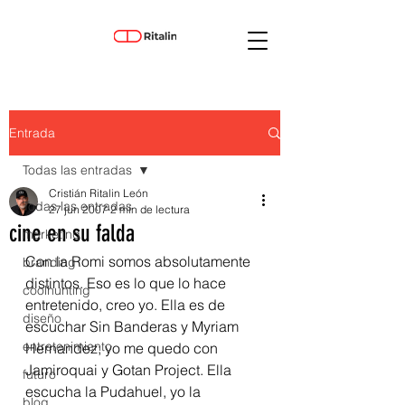
Entrada
Todas las entradas
Cristián Ritalin León
Todas las entradas
27 jun 2007
2 min de lectura
cine en su falda
marketing
Con la Romi somos absolutamente 
branding
distintos. Eso es lo que lo hace 
coolhunting
entretenido, creo yo. Ella es de 
diseño
escuchar Sin Banderas y Myriam 
entretenimiento
Hernandez; yo me quedo con 
Jamiroquai y Gotan Project. Ella 
futuro
escucha la Pudahuel, yo la 
blog