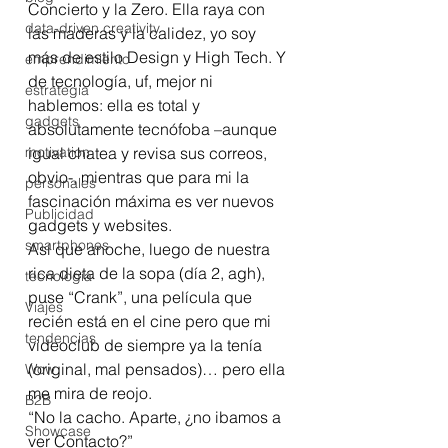
Concierto y la Zero. Ella raya con 
data-driven creativity
las maderas y la calidez, yo soy 
más de estilo Design y High Tech. Y 
emprendimiento
de tecnología, uf, mejor ni 
estrategia
hablemos: ella es total y 
gadgets
absolutamente tecnófoba –aunque 
motivation
igual chatea y revisa sus correos, 
obvio-, mientras que para mi la 
personales
fascinación máxima es ver nuevos 
Publicidad
gadgets y websites.
smartphones
Así que anoche, luego de nuestra 
rica dieta de la sopa (día 2, agh), 
tecnología
puse “Crank”, una película que 
Viajes
recién está en el cine pero que mi 
tendencias
videoclub de siempre ya la tenía 
(original, mal pensados)… pero ella 
Wow
me mira de reojo.
B2B
“No la cacho. Aparte, ¿no ibamos a 
Showcase
ver Contacto?”