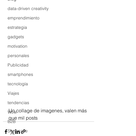
data-driven creativity
emprendimiento
estrategia
gadgets
motivation
personales
Publicidad
smartphones
tecnología
Viajes
tendencias
Un collage de imagenes, valen más 
Wow
que mil posts
B2B
Showcase