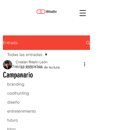
Entrada
Todas las entradas
Cristián Ritalin León
Todas las entradas
11 jul 2005
1 min de lectura
Campanario
marketing
branding
coolhunting
diseño
entretenimiento
futuro
blog