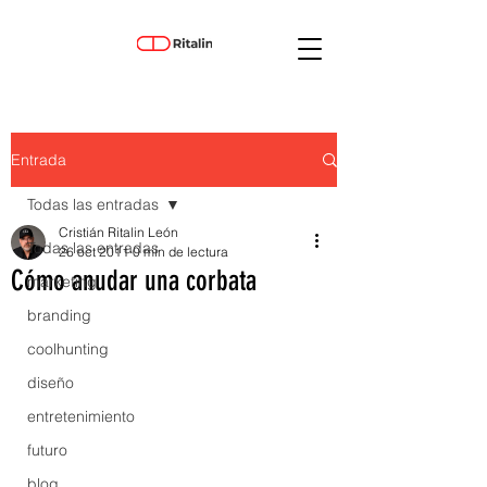
Entrada
Todas las entradas
Cristián Ritalin León
Todas las entradas
26 oct 2011
0 min de lectura
Cómo anudar una corbata
marketing
branding
coolhunting
diseño
entretenimiento
futuro
blog