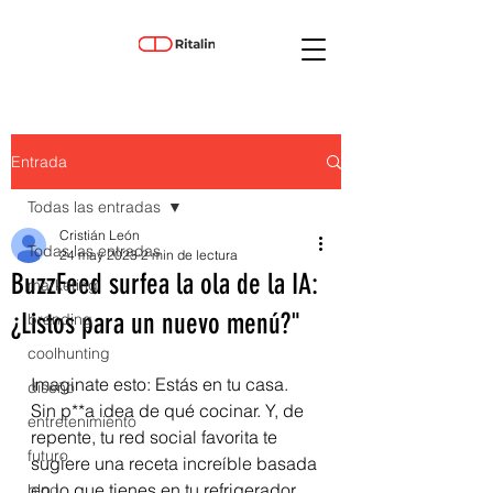
Entrada
Todas las entradas
Cristián León
Todas las entradas
24 may 2023
2 min de lectura
BuzzFeed surfea la ola de la IA:
marketing
¿Listos para un nuevo menú?"
branding
coolhunting
Imaginate esto: Estás en tu casa. 
diseño
Sin p**a idea de qué cocinar. Y, de 
entretenimiento
repente, tu red social favorita te 
futuro
sugiere una receta increíble basada 
en lo que tienes en tu refrigerador. 
blog