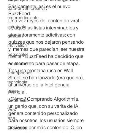
Básicamente, así es el nuevo 
data-driven creativity
BuzzFeed.
emprendimiento
Una vez reyes del contenido viral - 
estrategia
sí, aquellas listas interminables y 
atontadoramente adictivas; con 
gadgets
quizzes que nos dejaron pensando 
motivation
y  memes que parecían leer nuestra 
personales
mente - BuzzFeed ha decidido que 
es momento para pasar de etapa. 
Publicidad
Tras una montaña rusa en Wall 
smartphones
Street, se han lanzado (era que no), 
tecnología
al universo de la Inteligencia 
Viajes
Artificial.
¿Cómo? Comprando Algorithmia, 
tendencias
un genio que, con su varita de IA, 
Wow
genera contenido personalizado 
B2B
para nosotros, los usuarios siempre 
ansiosos por más contenido. O, en 
Showcase