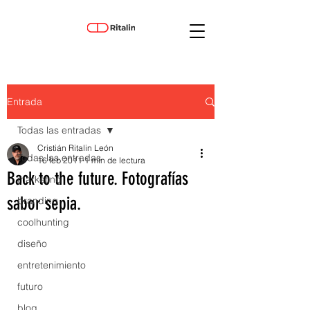
Entrada
Todas las entradas
Cristián Ritalin León
Todas las entradas
16 feb 2011
1 min de lectura
Back to the future. Fotografías
marketing
sabor sepia.
branding
coolhunting
diseño
entretenimiento
futuro
blog