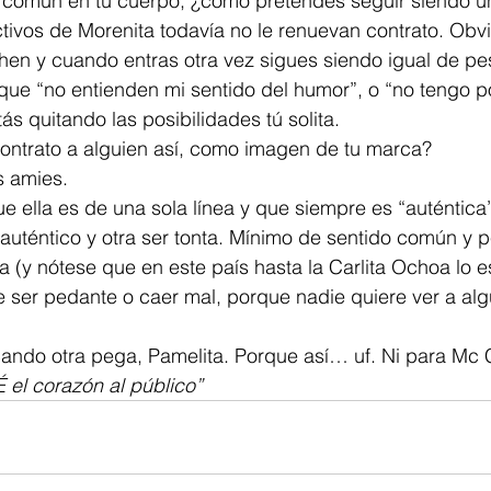
 común en tu cuerpo, ¿cómo pretendes seguir siendo un 
tivos de Morenita todavía no le renuevan contrato. Obvi
hen y cuando entras otra vez sigues siendo igual de pe
ue “no entienden mi sentido del humor”, o “no tengo p
tás quitando las posibilidades tú solita. 
contrato a alguien así, como imagen de tu marca?
 amies.
e ella es de una sola línea y que siempre es “auténtic
auténtico y otra ser tonta. Mínimo de sentido común y p
(y nótese que en este país hasta la Carlita Ochoa lo es
e ser pedante o caer mal, porque nadie quiere ver a alg
ando otra pega, Pamelita. Porque así… uf. Ni para Mc 
É el corazón al público”