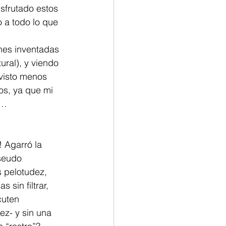
sfrutado estos 
 a todo lo que 
nes inventadas 
ural), y viendo 
 visto menos 
os, ya que mi 
r… 
 Agarró la 
seudo 
 pelotudez, 
sin filtrar, 
cuten 
z- y sin una 