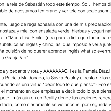
on la tele de Sebastián todo este tiempo. So… hemos di
able de acostarnos temprano y ver tele con scaldasonno
te, luego de regalaonearla con una de mis preparacio
 mostaza y miel con ensalada verde, hierbas y yogurt nat
traje “Mona Lisa Smile” (otra para la lista que todos han
ubtítulos en inglés y chino, así que imposible verla junt
aña pulsión de no querer aprender inglés what so everrr
La Granja Vip”.
da y pedante y rota y AAAAAAAGH es la Pamela Díaz.!!
a Patricia Maldonado, la Savka Polak y el resto de los 
uando es una virtud “decir todo lo que pienso”? Eso es
l momento en que empiezas a decir todo lo que piensas 
speto –más aún en un Reality donde tus acciones reper
stadía, como ciertamente se vio anoche, por segunda ve