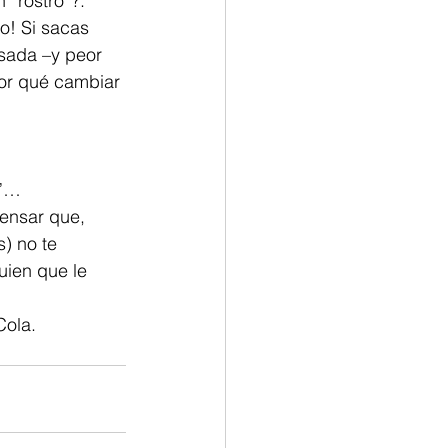
“rostro”?. 
o! Si sacas 
sada –y peor 
or qué cambiar 
a”… 
ensar que, 
) no te 
uien que le 
Cola.