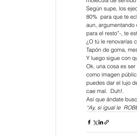
molécula de sentido
Según supe, los ejec
80%  para que te ec
aun, argumentando q
para el resto”-, te es
¿O tú le renovarías 
Tapón de goma, mes
Y luego sigue con qu
Ok, una cosa es ser 
como imagen pública 
puedes dar el lujo d
cae mal.  Duh!. 
Así que ándate busc
“Ay, si igual le  ROB