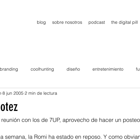
blog
sobre nosotros
podcast
the digital pill
branding
coolhunting
diseño
entretenimiento
fu
n
8 jun 2005
2 min de lectura
dimiento
estrategia
gadgets
motivation
persona
iotez
Viajes
tendencias
Wow
B2B
Showcase
 reunión con los de 7UP, aprovecho de hacer un posteo
a semana, la Romi ha estado en reposo. Y como obviam