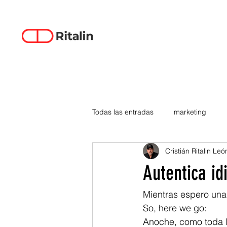
Todas las entradas
marketing
Cristián Ritalin Leó
data-driven creativity
empren
Autentica id
smartphones
tecnología
Mientras espero una
So, here we go:
Anoche, como toda l