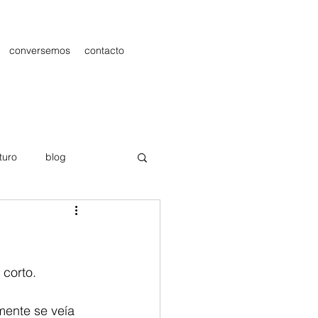
conversemos
contacto
turo
blog
les
Publicidad
 corto.
ente se veía 