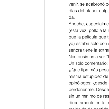
venir, se acabronó c
días del placer culp
da. 
Anoche, especialmen
(esta vez, pollo a la
que la película que 
yo) estaba sólo con s
señora tiene la extr
Nos pusimos a ver “
Un solo comentario:
¡¡Que tipa más pesa
misma estupidez de l
opinólogos: ¿desde c
perdónenme. Desde e
sin un mínimo de re
directamente en tu e