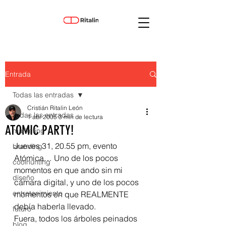
Entrada
Todas las entradas
Cristián Ritalin León
Todas las entradas
1 abr 2005
3 min de lectura
ATOMIC PARTY!
marketing
Jueves 31, 20.55 pm, evento 
branding
Atómica… Uno de los pocos 
coolhunting
momentos en que ando sin mi 
diseño
cámara digital, y uno de los pocos 
entretenimiento
momentos en que REALMENTE 
debía haberla llevado.
futuro
Fuera, todos los árboles peinados 
blog