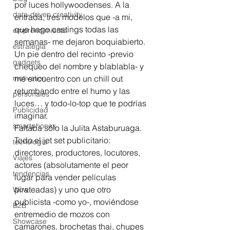
por luces hollywoodenses. A la 
data-driven creativity
entrada, tres modelos que -a mi, 
que hago castings todas las 
emprendimiento
semanas- me dejaron boquiabierto.  
estrategia
Un pie dentro del recinto -previo 
gadgets
chequeo del nombre y blablabla- y 
motivation
me encuentro con un chill out 
retumbando entre el humo y las 
personales
luces… y todo-lo-top que te podrías 
Publicidad
imaginar.
smartphones
Faltaba sólo la Julita Astaburuaga.
Todo el jet set publicitario:  
tecnología
directores, productores, locutores, 
Viajes
actores (absolutamente el peor 
tendencias
lugar para vender películas 
pirateadas) y uno que otro 
Wow
publicista -como yo-, moviéndose 
B2B
entremedio de mozos con 
Showcase
camarones, brochetas thai, chupes 