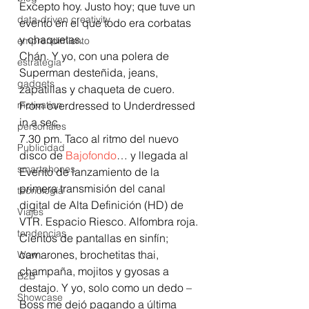
Excepto hoy. Justo hoy; que tuve un 
data-driven creativity
evento en el que todo era corbatas 
y chaquetas.
emprendimiento
Chán. Y yo, con una polera de 
estrategia
Superman desteñida, jeans, 
gadgets
zapatillas y chaqueta de cuero.
motivation
From overdressed to Underdressed 
in a sec.
personales
7.30 pm. Taco al ritmo del nuevo 
Publicidad
disco de 
Bajofondo
… y llegada al 
smartphones
Evento de lanzamiento de la 
primera transmisión del canal 
tecnología
digital de Alta Definición (HD) de 
Viajes
VTR. Espacio Riesco. Alfombra roja. 
tendencias
Cientos de pantallas en sinfín; 
camarones, brochetitas thai, 
Wow
champaña, mojitos y gyosas a 
B2B
destajo. Y yo, solo como un dedo –
Showcase
Boss me dejó pagando a última 