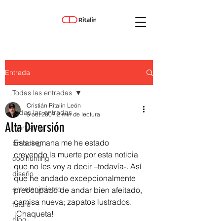
Entrada
Todas las entradas
Cristián Ritalin León
Todas las entradas
5 oct 2007
2 min de lectura
Alta Diversión
marketing
Esta semana me he estado 
branding
creyendo la muerte por esta noticia 
coolhunting
que no les voy a decir –todavía-. Así 
diseño
que he andado excepcionalmente 
entretenimiento
preocupado de andar bien afeitado, 
camisa nueva; zapatos lustrados. 
futuro
¡Chaqueta!
blog