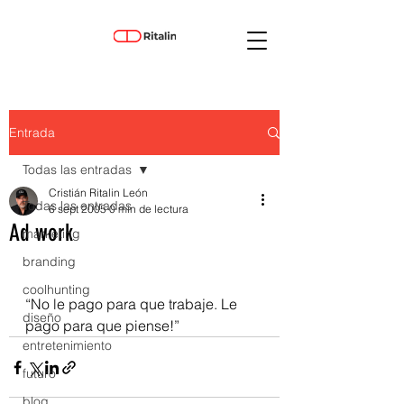
Entrada
Todas las entradas
Cristián Ritalin León
Todas las entradas
6 sept 2005
0 min de lectura
Ad work
marketing
branding
coolhunting
“No le pago para que trabaje. Le 
diseño
pago para que piense!”
entretenimiento
futuro
blog