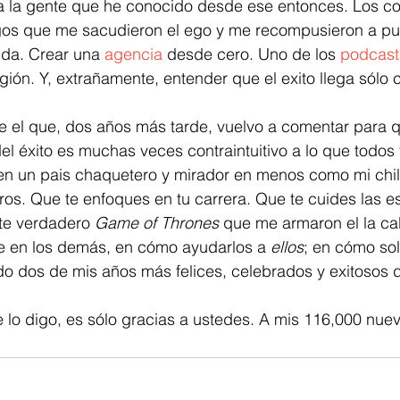
a la gente que he conocido desde ese entonces. Los co
gos que me sacudieron el ego y me recompusieron a pu
da. Crear una 
agencia
 desde cero. Uno de los 
podcast
ión. Y, extrañamente, entender que el exito llega sólo
e el que, dos años más tarde, vuelvo a comentar para q
del éxito es muchas veces contraintuitivo a lo que todos 
en un pais chaquetero y mirador en menos como mi chili
gros. Que te enfoques en tu carrera. Que te cuides las 
te verdadero 
Game of Thrones
 que me armaron el la ca
 en los demás, en cómo ayudarlos a 
ellos
; en cómo sol
o dos de mis años más felices, celebrados y exitosos d
lo digo, es sólo gracias a ustedes. A mis 116,000 nuev