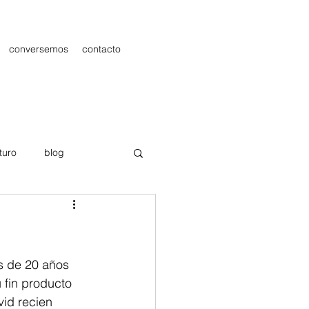
conversemos
contacto
turo
blog
les
Publicidad
s de 20 años 
 fin producto 
id recien 