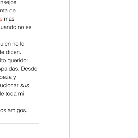
nsejos 
nta de 
s
 más 
 cuando no es 
uien no lo 
te dicen. 
to querido: 
espaldas. Desde 
beza y 
ucionar 
sus
e toda mi 
os amigos.  