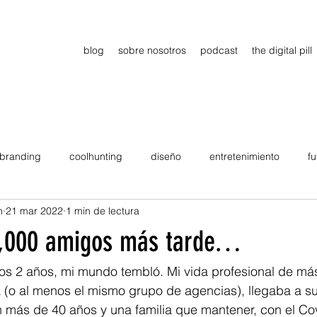
blog
sobre nosotros
podcast
the digital pill
branding
coolhunting
diseño
entretenimiento
fu
n
21 mar 2022
1 min de lectura
dimiento
estrategia
gadgets
motivation
persona
6,000 amigos más tarde…
Viajes
tendencias
Wow
B2B
Showcase
os 2 años, mi mundo tembló. Mi vida profesional de má
 (o al menos el mismo grupo de agencias), llegaba a su
 más de 40 años y una familia que mantener, con el Cov